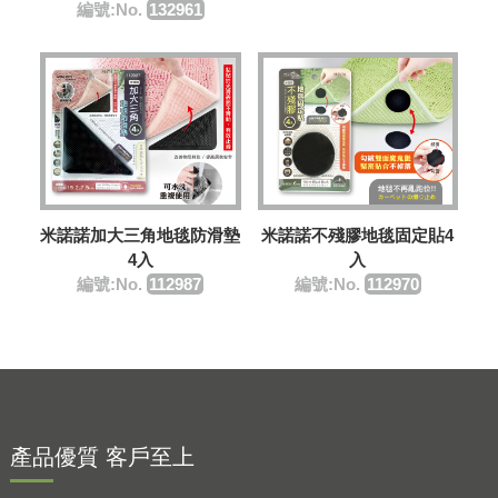
編號:No.
132961
米諾諾加大三角地毯防滑墊
米諾諾不殘膠地毯固定貼4
4入
入
編號:No.
112987
編號:No.
112970
產品優質 客戶至上