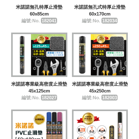
米諾諾無孔特厚止滑墊
米諾諾無孔式特厚止滑墊
60x85cm
60x170cm
編號:No.
182041
編號:No.
182034
米諾諾專業級高密度止滑墊
米諾諾專業級高密度止滑墊
45x125cm
45x250cm
編號:No.
182027
編號:No.
182003