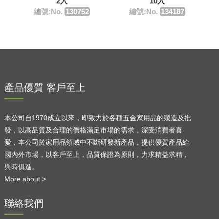
2入
10入
編號:No.
130752
編號:No.
134187
產品優質 客戶至上
本公司自1970成立以來，即致力於各種五金家用品的製造及批
發，以高品質及合理的價格滿足市場的需求，深受消費者喜
愛，本公司於家用品領域中不斷研發新產品，提供優質產品給
國內外市場，以客戶至上，品質保證為原則，力求精益求精，
與時俱進。
More about >
聯絡我們