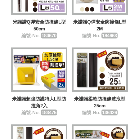
米諾諾Q彈安全防撞條L型
米諾諾Q彈安全防撞條L型
50cm
2M
編號:No.
184670
編號:No.
184663
米諾諾柔軟防撞條波浪型
米諾諾超強防護特大L型防
25cm
撞角2入
編號:No.
136426
編號:No.
183475