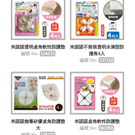
米諾諾透明桌角軟性防護墊
米諾諾不留痕透明水滴型防
編號:No.
134231
撞角4入
編號:No.
137102
米諾諾無毒矽膠桌角防護墊
米諾諾桌角軟性防護墊
大
編號:No.
061056
編號:No.
135320