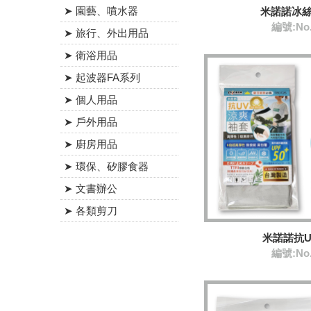
➤ 園藝、噴水器
米諾諾冰
編號:No
➤ 旅行、外出用品
➤ 衛浴用品
➤ 起波器FA系列
➤ 個人用品
➤ 戶外用品
➤ 廚房用品
➤ 環保、矽膠食器
➤ 文書辦公
➤ 各類剪刀
米諾諾抗
編號:No