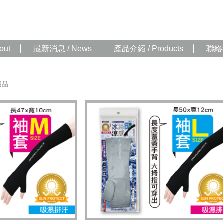
out
最新消息 / News
產品介紹 / Products
聯絡我
用品