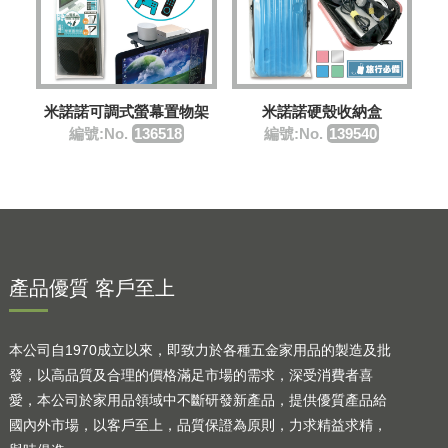
米諾諾可調式螢幕置物架
米諾諾硬殼收納盒
編號:No.
136518
編號:No.
139540
產品優質 客戶至上
本公司自1970成立以來，即致力於各種五金家用品的製造及批
發，以高品質及合理的價格滿足市場的需求，深受消費者喜
愛，本公司於家用品領域中不斷研發新產品，提供優質產品給
國內外市場，以客戶至上，品質保證為原則，力求精益求精，