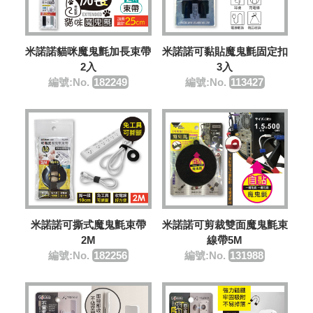
米諾諾貓咪魔鬼氈加長束帶
米諾諾可黏貼魔鬼氈固定扣
2入
3入
編號:No.
182249
編號:No.
113427
米諾諾可撕式魔鬼氈束帶
米諾諾可剪裁雙面魔鬼氈束
2M
線帶5M
編號:No.
182256
編號:No.
131988