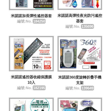
米諾諾高彈性夜光防污遙控
米諾諾加長彈性遙控器套
器套
編號:No.
184250
編號:No.
135696
米諾諾遙控器收縮保護膜
米諾諾360度旋轉折疊手機
10入
支架
編號:No.
182195
編號:No.
139649