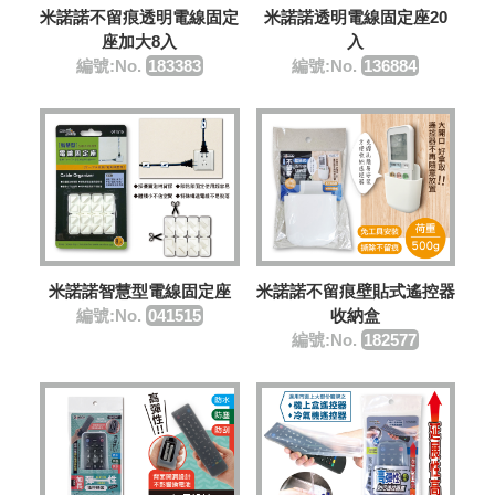
米諾諾透明電線固定座20
米諾諾不留痕透明電線固定
入
座加大8入
編號:No.
136884
編號:No.
183383
米諾諾智慧型電線固定座
米諾諾不留痕壁貼式遙控器
編號:No.
041515
收納盒
編號:No.
182577