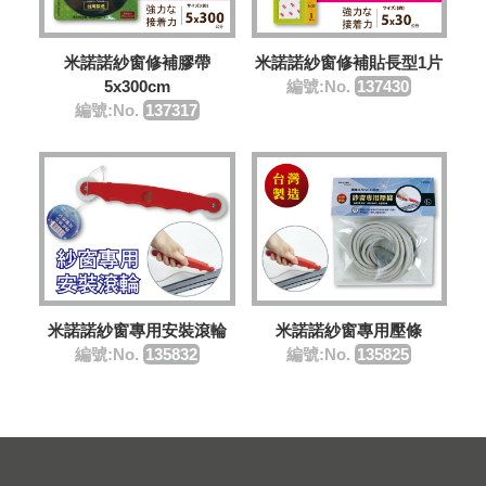
米諾諾紗窗修補膠帶
米諾諾紗窗修補貼長型1片
5x300cm
編號:No.
137430
編號:No.
137317
米諾諾紗窗專用安裝滾輪
米諾諾紗窗專用壓條
編號:No.
135832
編號:No.
135825