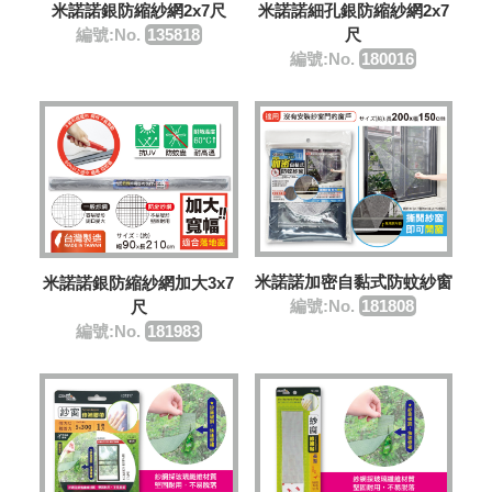
米諾諾銀防縮紗網2x7尺
米諾諾細孔銀防縮紗網2x7
編號:No.
135818
尺
編號:No.
180016
米諾諾加密自黏式防蚊紗窗
米諾諾銀防縮紗網加大3x7
編號:No.
181808
尺
編號:No.
181983