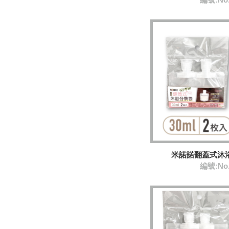
米諾諾翻蓋式沐浴
編號:No