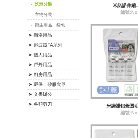
洗漱分裝
米諾諾伸縮
編號:No
衣物分裝
衛生用品、袋包
➤ 衛浴用品
➤ 起波器FA系列
➤ 個人用品
➤ 戶外用品
➤ 廚房用品
➤ 環保、矽膠食器
➤ 文書辦公
➤ 各類剪刀
米諾諾鋁蓋透明
編號:No