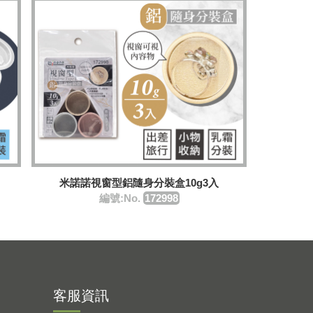
米諾諾視窗型鋁隨身分裝盒10g3入
編號:No.
172998
客服資訊