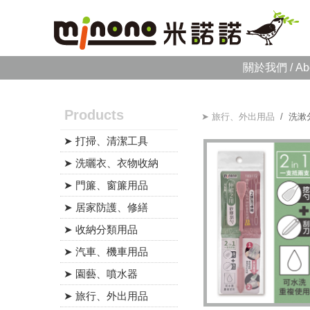
關於我們 / Ab
Products
➤ 旅行、外出用品
/ 洗漱
➤ 打掃、清潔工具
➤ 洗曬衣、衣物收納
➤ 門簾、窗簾用品
➤ 居家防護、修繕
➤ 收納分類用品
➤ 汽車、機車用品
➤ 園藝、噴水器
➤ 旅行、外出用品