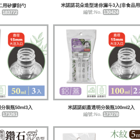
米諾諾花朵造型迷你漏斗3入(非食品用
二用矽膠刮勺
編號:No.
130424
.
183772
分裝瓶50ml3入
米諾諾鋁蓋透明分裝瓶100ml2入
.
173261
編號:No.
173278