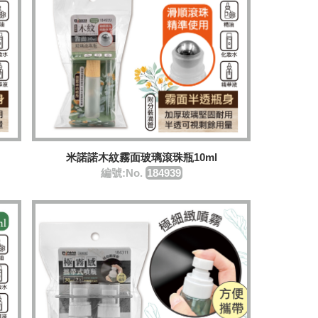
米諾諾木紋霧面玻璃滾珠瓶10ml
編號:No.
184939