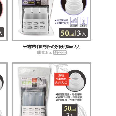
米諾諾好填充軟式分裝瓶50ml3入
編號:No.
173230