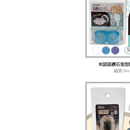
米諾諾鑽石造型
編號:No