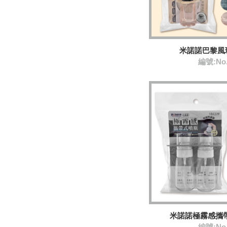
米諾諾巴黎風
編號:No
米諾諾極霧感攜帶
編號:No