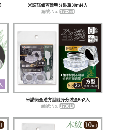
)
米諾諾鋁蓋透明分裝瓶30ml4入
編號:No.
173254
米諾諾全透方型隨身分裝盒5g2入
編號:No.
173810