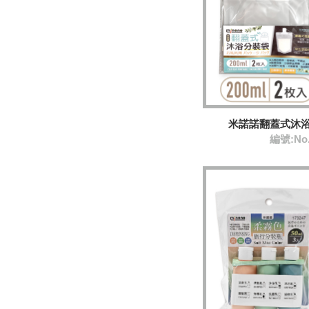
米諾諾翻蓋式沐浴
編號:No