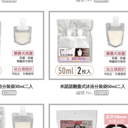
分裝袋30ml二入
米諾諾翻蓋式沐浴分裝袋50ml二入
.
172066
編號:No.
172073