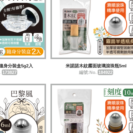
隨身分裝盒5g2入
米諾諾木紋霧面玻璃滾珠瓶5ml
.
173827
編號:No.
184922