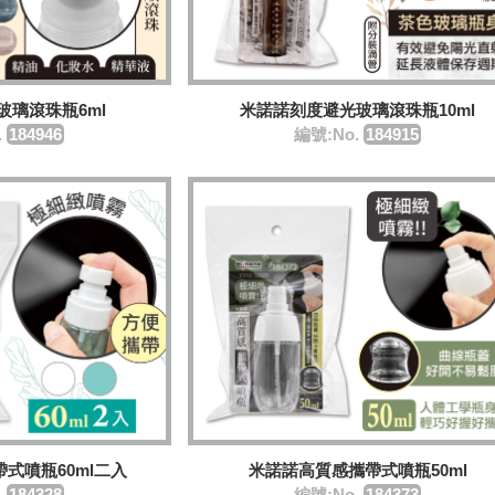
玻璃滾珠瓶6ml
米諾諾刻度避光玻璃滾珠瓶10ml
.
184946
編號:No.
184915
式噴瓶60ml二入
米諾諾高質感攜帶式噴瓶50ml
.
184328
編號:No.
184373