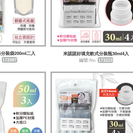
分裝袋200ml二入
米諾諾好填充軟式分裝瓶30ml4入
.
​172097
編號:No.
173223