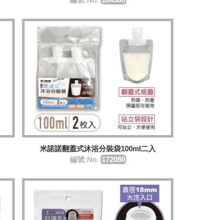
米諾諾翻蓋式沐浴分裝袋100ml二入
編號:No.
​172080