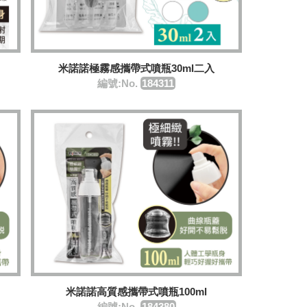
米諾諾極霧感攜帶式噴瓶30ml二入
編號:No.
184311
米諾諾高質感攜帶式噴瓶100ml
編號:No.
184380