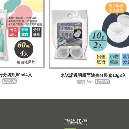
分裝瓶60ml4入
米諾諾透明霧面隨身分裝盒10g2入
.
172936
編號:No.
172981
聯絡我們