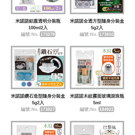
米諾諾鋁蓋透明分裝瓶
米諾諾全透方型隨身分裝盒
100ml2入
5g2入
編號:No.
173278
編號:No.
173810
米諾諾鑽石造型隨身分裝盒
米諾諾木紋霧面玻璃滾珠瓶
5g2入
5ml
編號:No.
173827
編號:No.
184922