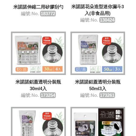
米諾諾花朵造型迷你漏斗3
米諾諾伸縮二用矽膠刮勺
入(非食品用)
編號:No.
183772
編號:No.
130424
米諾諾鋁蓋透明分裝瓶
米諾諾鋁蓋透明分裝瓶
30ml4入
50ml3入
編號:No.
173254
編號:No.
173261