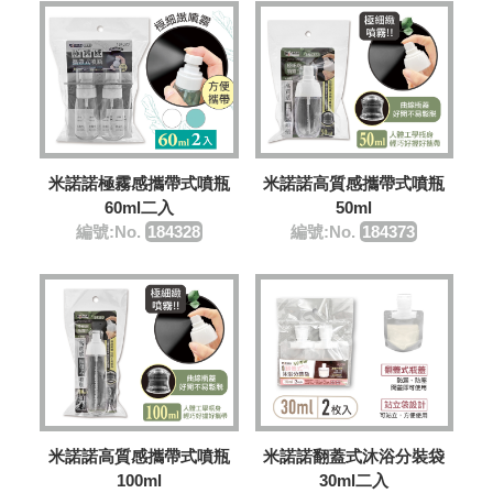
米諾諾極霧感攜帶式噴瓶
米諾諾高質感攜帶式噴瓶
60ml二入
50ml
編號:No.
184328
編號:No.
184373
米諾諾翻蓋式沐浴分裝袋
米諾諾高質感攜帶式噴瓶
30ml二入
100ml