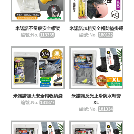
米諾諾不留痕安全帽架
米諾諾加粗安全帽防盜掛繩
編號:No.
113335
編號:No.
180122
米諾諾加大安全帽收納袋
米諾諾反光止滑防水鞋套
編號:No.
181877
XL
編號:No.
181334