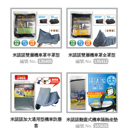
米諾諾雙層機車罩半罩型
米諾諾雙層機車罩全罩型
編號:No.
135405
編號:No.
135412
米諾諾加大通用型機車防塵
米諾諾翻蓋式機車隔熱坐墊
套
編號:No.
183826