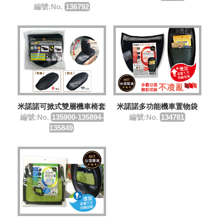
編號:No.
136792
米諾諾可掀式雙層機車椅套
米諾諾多功能機車置物袋
編號:No.
135900-135894-
編號:No.
134781
135849