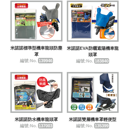
米諾諾標準型機車龍頭防塵
米諾諾EVA防曬遮陽機車龍
罩
頭罩
編號:No.
139946
編號:No.
183840
米諾諾防水機車龍頭罩
米諾諾雙層機車罩輕便型
編號:No.
137003
編號:No.
135399